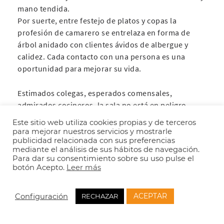
mano tendida.
Por suerte, entre festejo de platos y copas la
profesión de camarero se entrelaza en forma de
árbol anidado con clientes ávidos de albergue y
calidez. Cada contacto con una persona es una
oportunidad para mejorar su vida.
Estimados colegas, esperados comensales,
admirados cocineros, la sala no está en peligro,
como los buenos vinos generosos, valientes y
Este sitio web utiliza cookies propias y de terceros
sombreados, nunca muere, se reinventa y hoy
para mejorar nuestros servicios y mostrarle
puede estar mejor que nunca. Déjense seducir.
publicidad relacionada con sus preferencias
mediante el análisis de sus hábitos de navegación.
Para dar su consentimiento sobre su uso pulse el
botón Acepto.
Leer más
ACEPTAR
Configuración
RECHAZAR
Aviso legal
Cookies
Política de privacidad
Canal de Denuncia
Condiciones de Reserva/Política de cancelación