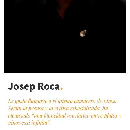
Josep Roca
.
Le gusta llamarse a sí mismo
camarero de vinos
.
Según la prensa y la crítica especializada, ha
alcanzado “
una
idoneidad asociativa entre platos y
vinos casi infinita
”.