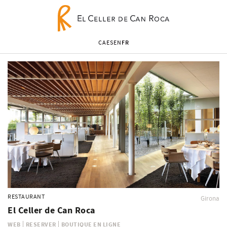
CA
ES
EN
FR
RESTAURANT
Girona
El Celler
de Can Roca
WEB
RESERVER
BOUTIQUE EN LIGNE