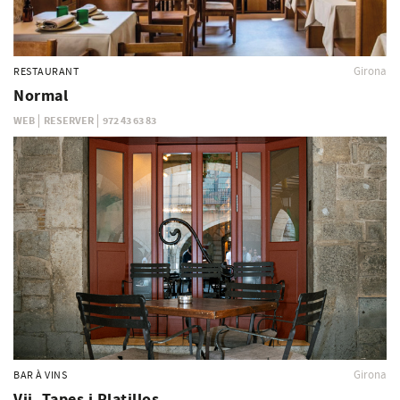
Girona
RESTAURANT
Normal
WEB
RESERVER
972 43 63 83
Girona
BAR À VINS
Vii, Tapes i Platillos