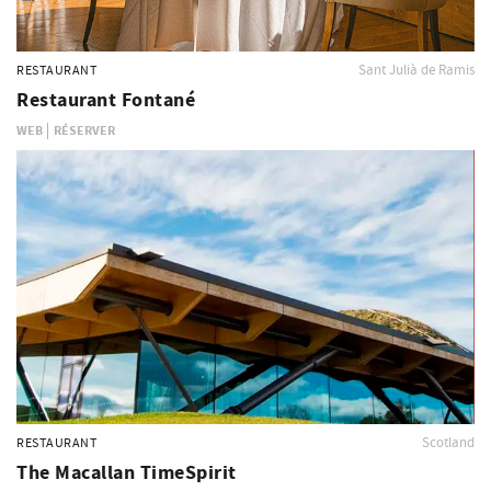
Sant Julià de Ramis
RESTAURANT
Restaurant Fontané
WEB
RÉSERVER
Scotland
RESTAURANT
The Macallan TimeSpirit