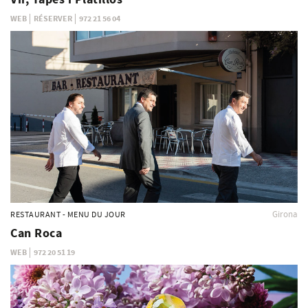
WEB
RÉSERVER
972 21 56 04
Girona
RESTAURANT - MENU DU JOUR
Can Roca
WEB
972 20 51 19