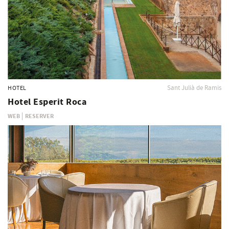
Sant Julià de Ramis
HOTEL
Hotel Esperit Roca
WEB
RESERVER